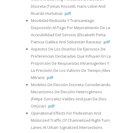
Discreta (Tomas Rossetti, Hans Lobel And
Ricardo Hurtubia)
·
pdf
Movilidad Reducida Y Transantiago:
Disposición Al Pago Por Mejoramiento De La
Accesibilidad Del Servicio (Elizabeth Peña,
Patricia Galilea And Sebastián Raveau)
·
pdf
Aspectos De Los Diseños De Ejercicios De
Preferencias Declaradas Que Influyen En La
Proporción De Respuestas Intransigentes Y
La Precisión De Los Valores De Tiempo (Alex
Mitrani)
·
pdf
Modelos De Elección Discreta Considerando
Mecanismos De Elección Heterogéneos
(Felipe Gonzalez-Valdes And Juan De Dios
Ortúzar)
·
pdf
Operational Effects For Pedestrian And
Motorized Traffic Of Channelized Right-Turn
Lanes At Urban Signalized Intersections