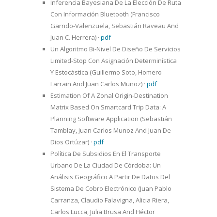
Inferencia Bayesiana De La Elección De Ruta
Con Información Bluetooth (Francisco
Garrido-Valenzuela, Sebastián Raveau And
Juan C. Herrera)
·
pdf
Un Algoritmo Bi-Nivel De Diseño De Servicios
Limited-Stop Con Asignación Determinística
Y Estocástica (Guillermo Soto, Homero
Larrain And Juan Carlos Munoz)
·
pdf
Estimation Of A Zonal Origin-Destination
Matrix Based On Smartcard Trip Data: A
Planning Software Application (Sebastián
Tamblay, Juan Carlos Munoz And Juan De
Dios Ortúzar)
·
pdf
Política De Subsidios En El Transporte
Urbano De La Ciudad De Córdoba: Un
Análisis Geográfico A Partir De Datos Del
Sistema De Cobro Electrónico (Juan Pablo
Carranza, Claudio Falavigna, Alicia Riera,
Carlos Lucca, Julia Brusa And Héctor