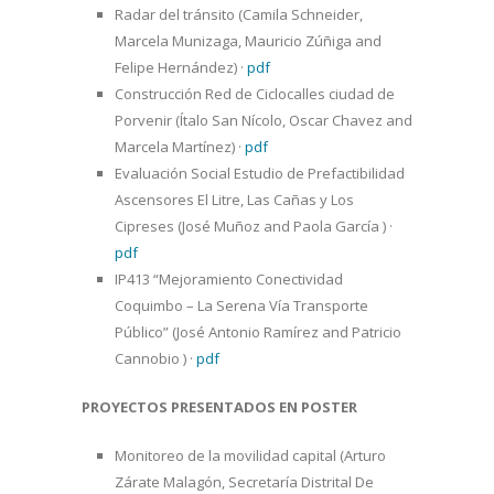
Radar del tránsito (Camila Schneider,
Marcela Munizaga, Mauricio Zúñiga and
Felipe Hernández)
·
pdf
Construcción Red de Ciclocalles ciudad de
Porvenir (Ítalo San Nícolo, Oscar Chavez and
Marcela Martínez)
·
pdf
Evaluación Social Estudio de Prefactibilidad
Ascensores El Litre, Las Cañas y Los
Cipreses (José Muñoz and Paola García )
·
pdf
IP413 “Mejoramiento Conectividad
Coquimbo – La Serena Vía Transporte
Público” (José Antonio Ramírez and Patricio
Cannobio )
·
pdf
PROYECTOS PRESENTADOS EN POSTER
Monitoreo de la movilidad capital (Arturo
Zárate Malagón, Secretaría Distrital De