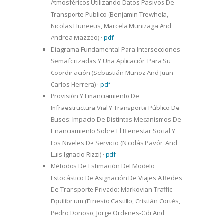
Atmosféricos Utilizando Datos Pasivos De
Transporte Público (Benjamin Trewhela,
Nicolas Huneeus, Marcela Munizaga And
Andrea Mazzeo)
·
pdf
Diagrama Fundamental Para Intersecciones
Semaforizadas Y Una Aplicación Para Su
Coordinación (Sebastián Muñoz And Juan
Carlos Herrera)
·
pdf
Provisión Y Financiamiento De
Infraestructura Vial Y Transporte Público De
Buses: Impacto De Distintos Mecanismos De
Financiamiento Sobre El Bienestar Social Y
Los Niveles De Servicio (Nicolás Pavón And
Luis Ignacio Rizzi)
·
pdf
Métodos De Estimación Del Modelo
Estocástico De Asignación De Viajes A Redes
De Transporte Privado: Markovian Traffic
Equilibrium (Ernesto Castillo, Cristián Cortés,
Pedro Donoso, Jorge Ordenes-Odi And