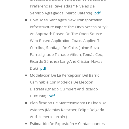
Preferencias Reveladas Y Niveles De
Servicio Agregados (Marco Batarce)
·
pdf
How Does Santiago’s New Transportation
Infrastructure Impact The City’s Accessibility?
An Approach Based On The Open-Source
Web-Based Application Coaxs Applied To
Cerrillos, Santiago De Chile. (Jaime Soza-
Parra, Ignacio Tiznado-Aitken, Tomás Cox,
Ricardo Sánchez Lang And Cristián Navas
Duk)
·
pdf
Modelación De La Percepción Del Barrio
Caminable Con Modelos De Elección
Discreta (Ignacio Guimpert And Ricardo
Hurtubia)
·
pdf
Planificación De Mantenimiento En Línea De
Aviones (Mathias Katscher, Felipe Delgado
And Homero Larraín )
Estimación De Exposición A Contaminantes