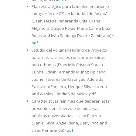
Plan estratégico para la implementación e
integración de ITS en la ciudad de Bogotá
(Lizan Teresa Peñaranda Chía, Eliana
Alejandra Quique Rojas, María Camila Díaz
Rojas and Iván Santiago Duarte Zambrano)
·
pdf
Estudio del Volumen Horario de Proyecto
para vías nacionales con características
peri-urbanas (Francielly Cristina Sousa
Cunha, Edwin Fernando Muñoz Pipicano,
Lucinei Tavares de Assunção, Adelaida
Pallavicini Fonseca, Herique Silva Lucena
and Wesley Cândido de Melo)
·
pdf
Características mínimas que deberán estar
presentes en el servicio de bicicletas
públicas universitarias – caso Bicirrun.
(Daniel Silva, Angie Reina, Derly Pino and
Lizan Peñaranda)
·
pdf