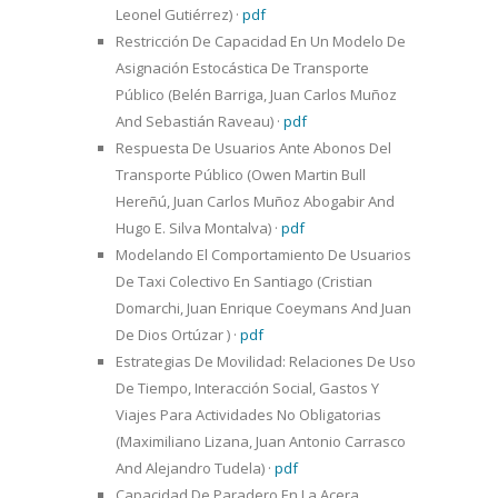
Leonel Gutiérrez)
·
pdf
Restricción De Capacidad En Un Modelo De
Asignación Estocástica De Transporte
Público (Belén Barriga, Juan Carlos Muñoz
And Sebastián Raveau)
·
pdf
Respuesta De Usuarios Ante Abonos Del
Transporte Público (Owen Martin Bull
Hereñú, Juan Carlos Muñoz Abogabir And
Hugo E. Silva Montalva)
·
pdf
Modelando El Comportamiento De Usuarios
De Taxi Colectivo En Santiago (Cristian
Domarchi, Juan Enrique Coeymans And Juan
De Dios Ortúzar )
·
pdf
Estrategias De Movilidad: Relaciones De Uso
De Tiempo, Interacción Social, Gastos Y
Viajes Para Actividades No Obligatorias
(Maximiliano Lizana, Juan Antonio Carrasco
And Alejandro Tudela)
·
pdf
Capacidad De Paradero En La Acera