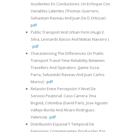
Accidentes En Conductores: Un Enfoque Con
Variables Latentes (Thomas Guerrero,
Sebastian Raveau And Juan De D Ortúzar)
·
pdf
Public Transport And Urban Form (Hugo E.
Silva, Leonardo Basso And Matias Navarro )
·
pdf
Characterizing The Differences On Public
Transport Travel Time Reliability Between
Travellers And Operators. (Jaime Soza-
Parra, Sebastián Raveau And Juan Carlos
Munoz)
·
pdf
Relación Entre Percepción Y Nivel De
Servicio Peatonal. Caso Carrera 7ma
Bogotá, Colombia (David Paris, Jose Agustin
Vallejo-Borda And Alvaro Rodriguez-
Valencia)
·
pdf
Distribución Espacial Y Temporal De
Emisiones Contaminantes Producidas Por