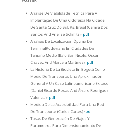
POSTER
Análise De Viabilidade Técnica Para A
Implantação De Uma Ciclofaixa Na Cidade
De Santa Cruz Do Sul, Rs, Brasil (Camila Dos
Santos And Anelise Schmitz)
·
pdf
Análisis De Localización Óptima De
TerminalRodoviario En Ciudades De
Tamaño Medio (Italo San Nicolo, Oscar
Chavez And Marcela Martinez)
·
pdf
La Historia De La Bicicleta En Bogotá Como
Medio De Transporte: Una Aproximación
General A Un Caso Latinoamericano Exitoso
(Daniel Ricardo Rosas And Álvaro Rodríguez
Valencia)
·
pdf
Medida De La Accesibilidad Para Una Red
De Transporte (Carlos Cartes)
·
pdf
Tasas De Generación De Viajes Y
Parametros Para Dimensionamiento De