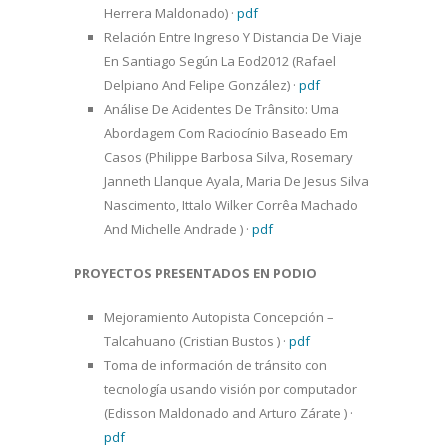
Herrera Maldonado)
·
pdf
Relación Entre Ingreso Y Distancia De Viaje
En Santiago Según La Eod2012 (Rafael
Delpiano And Felipe González)
·
pdf
Análise De Acidentes De Trânsito: Uma
Abordagem Com Raciocínio Baseado Em
Casos (Philippe Barbosa Silva, Rosemary
Janneth Llanque Ayala, Maria De Jesus Silva
Nascimento, Ittalo Wilker Corrêa Machado
And Michelle Andrade )
·
pdf
PROYECTOS PRESENTADOS EN PODIO
Mejoramiento Autopista Concepción –
Talcahuano (Cristian Bustos )
·
pdf
Toma de información de tránsito con
tecnología usando visión por computador
(Edisson Maldonado and Arturo Zárate )
·
pdf