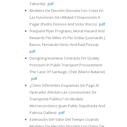
Taborda)
·
pdf
Modelos De Elección Discreta Con Cotas En
Las Funciones De Utilidad Y Disposición A
Pagar (Pedro Donoso And Victor Rocco)
·
pdf
Frequent Flyer Programs, Moral Hazard And
Rewards Per Miles Vs Per Dollar (Leonardo J.
Basso, Fernando Feres And Raúl Pezoa)
·
pdf
Designing Incentive Contracts For Quality
Provision In Public Transport Procurement:
The Case Of Santiago, Chile (Marco Batarce)
·
pdf
¿Cómo Diferentes Esquemas De Pago Al
Operador Afectan Las Concesiones De
Transporte Público? Un Modelo
Microeconómico (Juan Pablo Sepúlveda And
Patricia Galilea)
·
pdf
Estimación Del Valor Del Tiempo Usando
Modelos De Elección Discreta Con Datos De