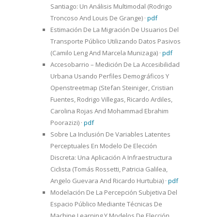
Santiago: Un Análisis Multimodal (Rodrigo
Troncoso And Louis De Grange)
·
pdf
Estimación De La Migración De Usuarios Del
Transporte Público Utilizando Datos Pasivos
(Camilo Leng And Marcela Munizaga)
·
pdf
Accesobarrio – Medición De La Accesibilidad
Urbana Usando Perfiles Demográficos Y
Openstreetmap (Stefan Steiniger, Cristian
Fuentes, Rodrigo Villegas, Ricardo Ardiles,
Carolina Rojas And Mohammad Ebrahim
Poorazizi)
·
pdf
Sobre La Inclusión De Variables Latentes
Perceptuales En Modelo De Elección
Discreta: Una Aplicación A Infraestructura
Ciclista (Tomás Rossetti, Patricia Galilea,
Angelo Guevara And Ricardo Hurtubia)
·
pdf
Modelación De La Percepción Subjetiva Del
Espacio Público Mediante Técnicas De
Machine Learning Y Modelos De Elección