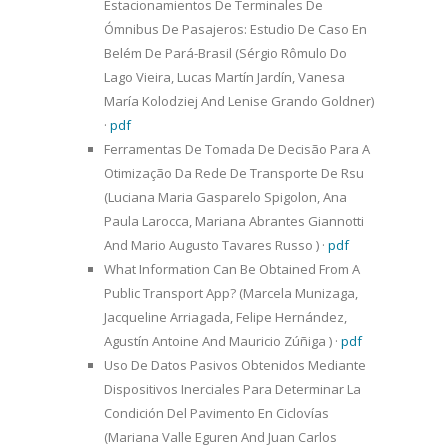
Estacionamientos De Terminales De
Ómnibus De Pasajeros: Estudio De Caso En
Belém De Pará-Brasil (Sérgio Rômulo Do
Lago Vieira, Lucas Martín Jardín, Vanesa
María Kolodziej And Lenise Grando Goldner)
·
pdf
Ferramentas De Tomada De Decisão Para A
Otimização Da Rede De Transporte De Rsu
(Luciana Maria Gasparelo Spigolon, Ana
Paula Larocca, Mariana Abrantes Giannotti
And Mario Augusto Tavares Russo )
·
pdf
What Information Can Be Obtained From A
Public Transport App? (Marcela Munizaga,
Jacqueline Arriagada, Felipe Hernández,
Agustín Antoine And Mauricio Zúñiga )
·
pdf
Uso De Datos Pasivos Obtenidos Mediante
Dispositivos Inerciales Para Determinar La
Condición Del Pavimento En Ciclovías
(Mariana Valle Eguren And Juan Carlos