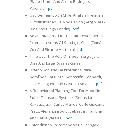
(Rafael Unda And Alvaro Rodriguez-
Valencia)
·
pdf
Uso Del Tiempo En Chile: Análisis Preliminar
Y Posibilidades De Modelación (Sergio Jara-
Diaz And Diego Candia)
·
pdf
Segmentation Of Real Estate Developers In
Extension Areas Of Santiago, Chile (Tomás
Cox And Ricardo Hurtubia)
·
pdf
Time Use: The Role Of Sleep (Sergio Jara-
Diaz And Jorge Rosales-Salas )
Diseño Robusto De Itinerarios Para
Aerolínea Carguera (Sebastián Gebhardt,
Felipe Delgado And Gustavo Angulo )
·
pdf
A Behavioural Planning Tool For Modelling
Public Transport Systems (Sebastián
Raveau, Juan Carlos Munoz, Carlo Giacomo
Prato, Alexandra Soto, Sebastián Tamblay
And Paula Iglesias )
·
pdf
Entendiendo La Percepción Del Riesgo A