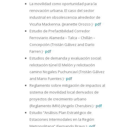
La movilidad como oportunidad para la
renovación urbana. El caso del sector
industrial en obsolescencia alrededor de
Vicuña Mackenna. (Jeanette Orozco )
·
pdf
Estudio de Prefactibilidad Corredor
Ferroviario Alameda – Talca – Chillán –
Concepción (Tristán Gálvez and Darío
Farren )
·
pdf
Estudios de demanda y evaluación social:
relicitación túnel El Melón y relicitación
camino Nogales Puchuncaví (Tristán Gálvez
and Mario Fuentes )
·
pdf
Reglamento sobre mitigación de impactos al
sistema de movilidad local derivados de
proyectos de crecimiento urbano
(Reglamento IMIV) (Angelo Cherubini )
·
pdf
Estudio “Análisis Plan Estratégico de
Estaciones Intermodales en la Región
Metropolitana” (Fernando Bravo )
·
pdf