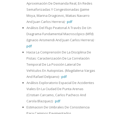
Aproximación De Demanda Real, En Redes
Semaforizadas Y Congestionadas (Jaime
Moya, Marina Dragicevic, Matias Navarro
And Juan Carlos Herrera)
·
pdf
Análisis Del Flujo Peatonal A Través De Un
Diagrama Fundamental Macroscópico (Mfd)
(Ignacio Arismendi And Juan Carlos Herrera)
·
pdf
Hacia La Comprensión De La Disciplina De
Pistas: Caracterización De La Correlación
Temporal De La Posición Lateral De
Vehículos En Autopistas. (Magdalena Vargas
And Rafael Delpiano)
·
pdf
Análisis Exploratorio Espacial De Accidentes
Viales En La Ciudad De Punta Arenas
(Cristian Carcamo, Carlos Pacheco And
Carola Blazquez)
·
pdf
Estimacion De Umbrales De Consistencia
Para Caminos Pavimentados