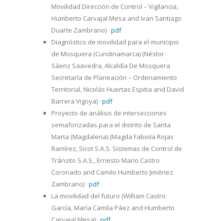
Movilidad Dirección de Control – Vigilancia,
Humberto Carvajal Mesa and Ivan Santiago
Duarte Zambrano)
·
pdf
Diagnóstico de movilidad para el municipio
de Mosquera (Cundinamarca) (Néstor
Sáenz Saavedra, Alcaldía De Mosquera
Secretaría de Planeación – Ordenamiento
Territorial, Nicolás Huertas Espitia and David
Barrera Vigoya)
·
pdf
Proyecto de análisis de intersecciones
semaforizadas para el distrito de Santa
Marta (Magdalena) (Magda Fabiola Rojas
Ramírez, Sicot S.A.S. Sistemas de Control de
Tránsito S.A.S., Ernesto Mario Castro
Coronado and Camilo Humberto Jiménez
Zambrano)
·
pdf
La movilidad del futuro (William Castro
García, María Camila Páez and Humberto
Carvajal Mesa)
·
pdf