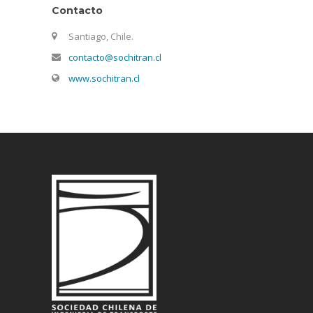
Contacto
Santiago, Chile.
contacto@sochitran.cl
www.sochitran.cl