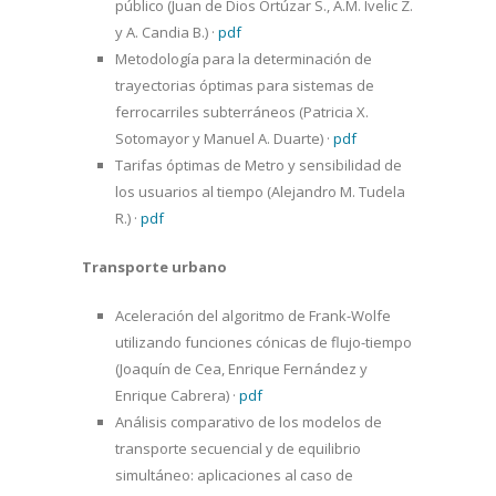
público (Juan de Dios Ortúzar S., A.M. Ivelic Z.
y A. Candia B.)
·
pdf
Metodología para la determinación de
trayectorias óptimas para sistemas de
ferrocarriles subterráneos (Patricia X.
Sotomayor y Manuel A. Duarte)
·
pdf
Tarifas óptimas de Metro y sensibilidad de
los usuarios al tiempo (Alejandro M. Tudela
R.)
·
pdf
Transporte urbano
Aceleración del algoritmo de Frank-Wolfe
utilizando funciones cónicas de flujo-tiempo
(Joaquín de Cea, Enrique Fernández y
Enrique Cabrera)
·
pdf
Análisis comparativo de los modelos de
transporte secuencial y de equilibrio
simultáneo: aplicaciones al caso de