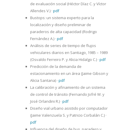
de evaluación social (Héctor Díaz C. y Víctor
Allendes V.)
·
pdf
Bustops: un sistema experto para la
localización y diseño preliminar de
paraderos de alta capacidad (Rodrigo
Fernández A.)
·
pdf
Análisis de series de tiempo de flujos
vehiculares diarios en Santiago, 1985 – 1989
(Osvaldo Ferreiro P. y Alicia Hidalgo C.)
·
pdf
Predicción de la demanda de
estacionamiento en un área (Jaime Gibson y
Alicia Santana)
·
pdf
La calibración y afinamiento de un sistema
de control de tránsito (Fernando Jofré W. y
José Orlandini R.)
·
pdf
Diseño vial urbano asistido por computador
(Jaime Valenzuela S. y Patricio Corbalán C.)
·
pdf
Influencia del diseño de bus, paradero y