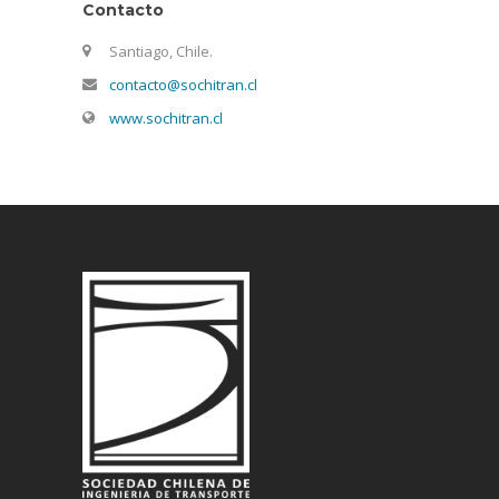
Contacto
Santiago, Chile.
contacto@sochitran.cl
www.sochitran.cl