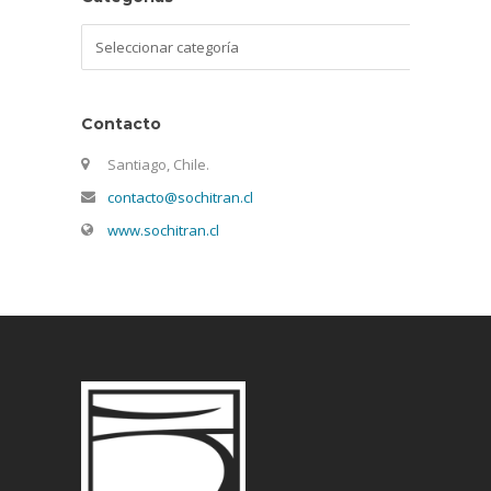
Categorías
Contacto
Santiago, Chile.
contacto@sochitran.cl
www.sochitran.cl