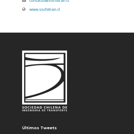
contacto@sochitran.cl
www.sochitran.cl
Últimos Tweets