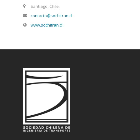
Santiago, Chile.
contacto@sochitran.cl
www.sochitran.cl