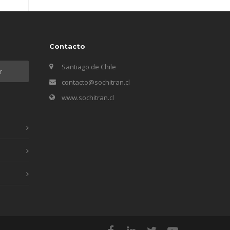
Contacto
Santiago de Chile
contacto@sochitran.cl
www.sochitran.cl