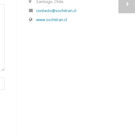
Santiago, Chile.
contacto@sochitran.cl
www.sochitran.cl