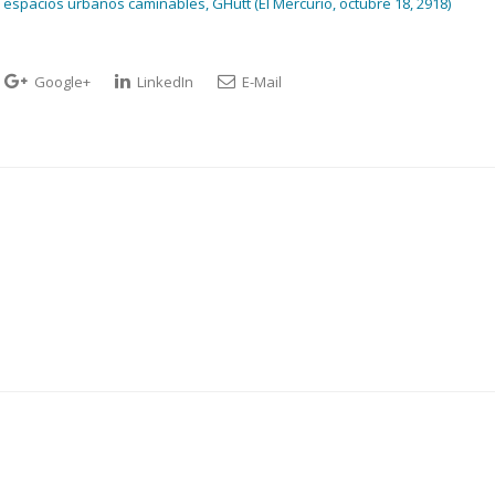
 espacios urbanos caminables, GHutt (El Mercurio, octubre 18, 2918)
Google+
LinkedIn
E-Mail