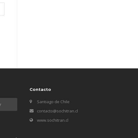
Contacto
Santiago de Chile
contacto@sochitran.cl
www.sochitran.cl