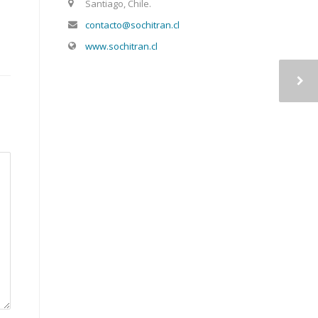
Santiago, Chile.
contacto@sochitran.cl
www.sochitran.cl