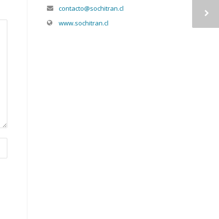
contacto@sochitran.cl
www.sochitran.cl