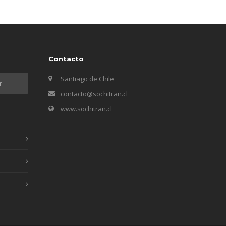
Contacto
Santiago de Chile
contacto@sochitran.cl
www.sochitran.cl