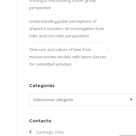
shifting to ride-pooling: A user group
perspective
Understanding public perceptions of
shared e-scooters: An investigation from
rider and non-rider perspectives
Time-use and values of time from
microeconomic models with latent classes
for committed activities
Categorías
Categorías
Contacto
Santiago, Chile.