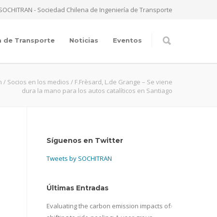
SOCHITRAN - Sociedad Chilena de Ingeniería de Transporte
a de Transporte
Noticias
Eventos
n
/
Socios en los medios
/
F.Frèsard, L.de Grange – Se viene
dura la mano para los autos catalíticos en Santiago
Síguenos en Twitter
Tweets by SOCHITRAN
Últimas Entradas
Evaluating the carbon emission impacts of