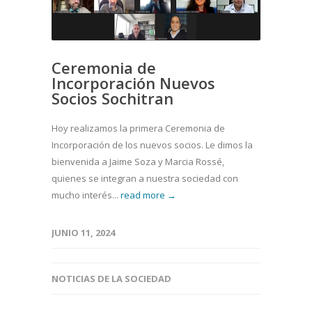
Ceremonia de
Incorporación Nuevos
Socios Sochitran
Hoy realizamos la primera Ceremonia de
Incorporación de los nuevos socios. Le dimos la
bienvenida a Jaime Soza y Marcia Rossé,
quienes se integran a nuestra sociedad con
mucho interés...
read more →
JUNIO 11, 2024
NOTICIAS DE LA SOCIEDAD