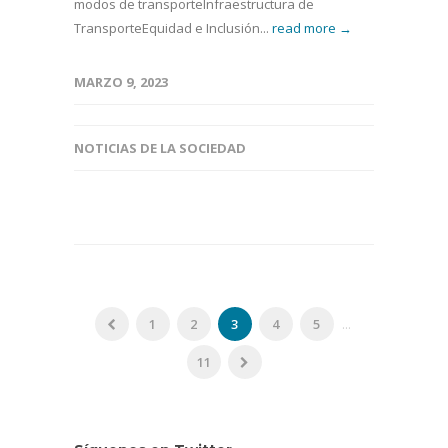
modos de transporteInfraestructura de
TransporteEquidad e Inclusión...
read more →
MARZO 9, 2023
NOTICIAS DE LA SOCIEDAD
1
2
3
4
5
...
11