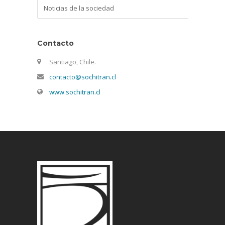
Categorías
Contacto
Santiago, Chile.
contacto@sochitran.cl
www.sochitran.cl