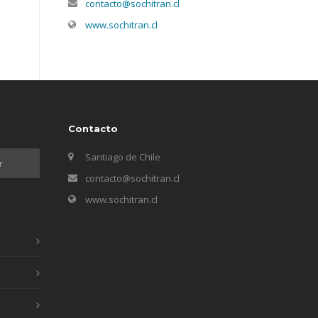
contacto@sochitran.cl
www.sochitran.cl
Contacto
Santiago de Chile
contacto@sochitran.cl
www.sochitran.cl