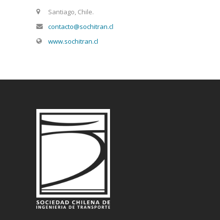
Santiago, Chile.
contacto@sochitran.cl
www.sochitran.cl