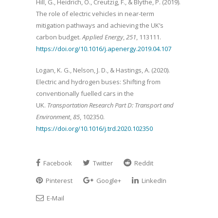
Hill, G., Heidrich, O., Creutzig, F., & Blythe, P. (2019).
The role of electric vehicles in near-term
mitigation pathways and achieving the UK’s
carbon budget.
Applied Energy
,
251
, 113111.
https://doi.org/10.1016/j.apenergy.2019.04.107
Logan, K. G., Nelson, J. D., & Hastings, A. (2020).
Electric and hydrogen buses: Shifting from
conventionally fuelled cars in the
UK.
Transportation Research Part D: Transport and
Environment
,
85
, 102350.
https://doi.org/10.1016/j.trd.2020.102350
Facebook
Twitter
Reddit
Pinterest
Google+
LinkedIn
E-Mail