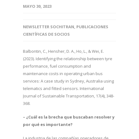
MAYO 30, 2023
NEWSLETTER SOCHITRAN
,
PUBLICACIONES
CIENTÍFICAS DE SOCIOS
Balbontin, C., Hensher, D. A., Ho, L., & Wei, E.
(2023). Identifying the relationship between tyre
performance, fuel consumption and
maintenance costs in operating urban bus
services: A case study in Sydney, Australia using
telematics and fitted sensors. International
Journal of Sustainable Transportation, 17(4), 348-
368.
– ¿Cuál es la brecha que buscaban resolver y
por qué es importante?
La industria de las compañías operadores de