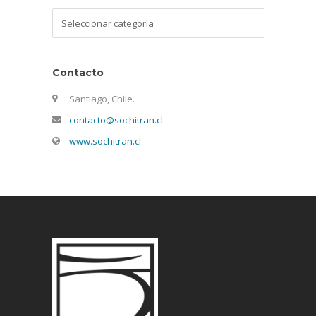
Categorías
Contacto
Santiago, Chile.
contacto@sochitran.cl
www.sochitran.cl