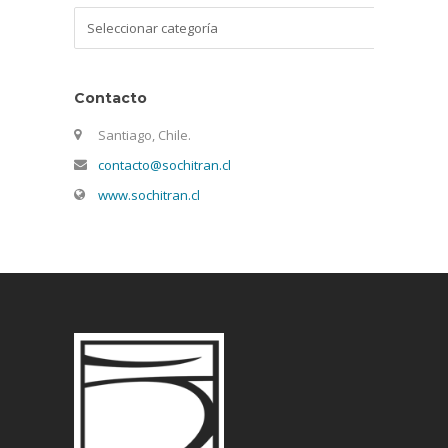
Categorías
Contacto
Santiago, Chile.
contacto@sochitran.cl
www.sochitran.cl