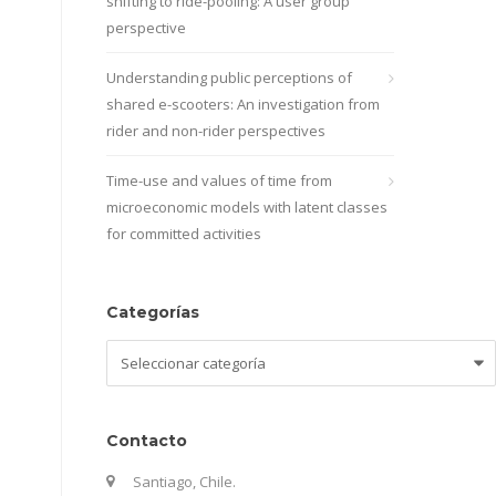
shifting to ride-pooling: A user group
perspective
Understanding public perceptions of
shared e-scooters: An investigation from
rider and non-rider perspectives
Time-use and values of time from
microeconomic models with latent classes
for committed activities
Categorías
Categorías
Contacto
Santiago, Chile.