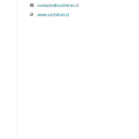
contacto@sochitran.cl
www.sochitran.cl