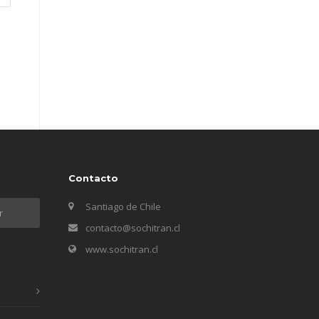
Contacto
Santiago de Chile
contacto@sochitran.cl
www.sochitran.cl