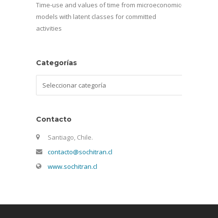
Time-use and values of time from microeconomic
models with latent classes for committed
activities
Categorías
Categorías
Contacto
Santiago, Chile.
contacto@sochitran.cl
www.sochitran.cl