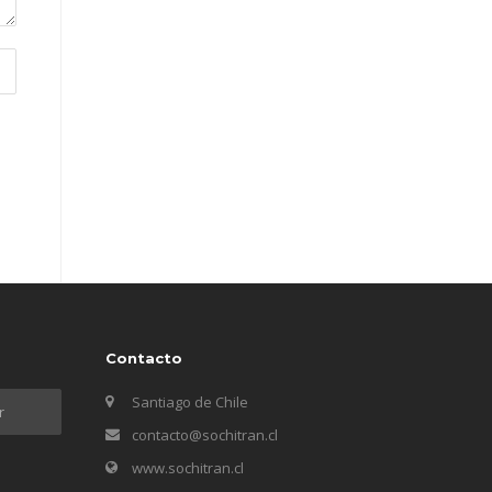
Contacto
Santiago de Chile
contacto@sochitran.cl
www.sochitran.cl