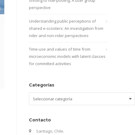
shifting to ride-pooling: A user group
perspective
Understanding public perceptions of
shared e-scooters: An investigation from
rider and non-rider perspectives
Time-use and values of time from
microeconomic models with latent classes
for committed activities
Categorías
Categorías
Contacto
Santiago, Chile.