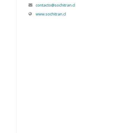
contacto@sochitran.cl
www.sochitran.cl