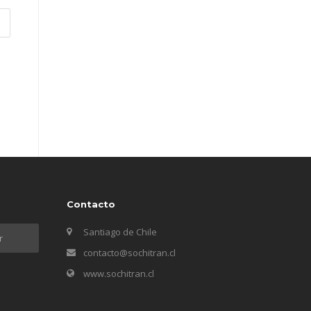
Contacto
Santiago de Chile
contacto@sochitran.cl
www.sochitran.cl