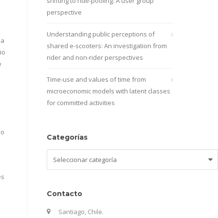
shifting to ride-pooling: A user group
perspective
Understanding public perceptions of
na
shared e-scooters: An investigation from
io
rider and non-rider perspectives
e
Time-use and values of time from
microeconomic models with latent classes
for committed activities
so
Categorías
n
Categorías
es
Contacto
Santiago, Chile.