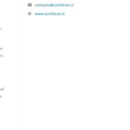
contacto@sochitran.cl
,
www.sochitran.cl
n
ar
es
uál
a