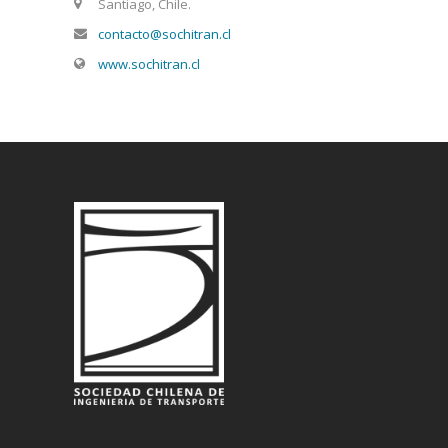
Santiago, Chile.
contacto@sochitran.cl
www.sochitran.cl