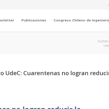
wsletter
Publicaciones
Congreso Chileno de Ingenierí
Sochitr
Ude
to UdeC: Cuarentenas no logran reduci