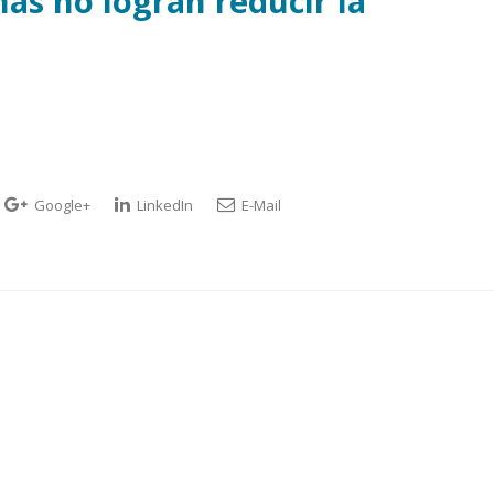
as no logran reducir la
Google+
LinkedIn
E-Mail