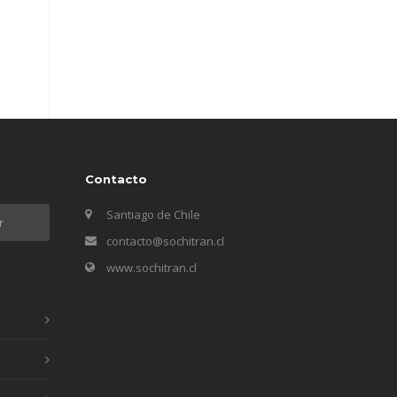
Contacto
Santiago de Chile
contacto@sochitran.cl
www.sochitran.cl