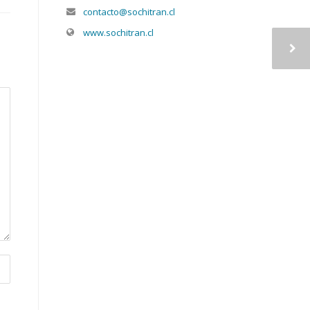
contacto@sochitran.cl
www.sochitran.cl