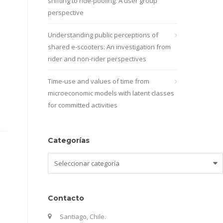
shifting to ride-pooling: A user group
perspective
Understanding public perceptions of
shared e-scooters: An investigation from
rider and non-rider perspectives
Time-use and values of time from
microeconomic models with latent classes
for committed activities
Categorías
Categorías
Contacto
Santiago, Chile.