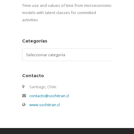
Time-use and values of time from microeconomic
models with latent classes for committed
activities
Categorías
Categorías
Contacto
Santiago, Chile.
contacto@sochitran.cl
www.sochitran.cl