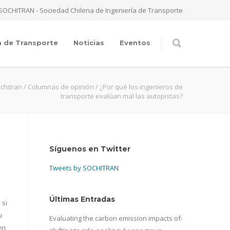
SOCHITRAN - Sociedad Chilena de Ingeniería de Transporte
a de Transporte
Noticias
Eventos
chitran
/
Columnas de opinión
/
¿Por qué los ingenieros de
transporte evalúan mal las autopistas?
Síguenos en Twitter
Tweets by SOCHITRAN
Últimas Entradas
 si
u
Evaluating the carbon emission impacts of
en