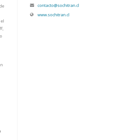
contacto@sochitran.cl
 de
www.sochitran.cl
 el
f,
go
en
a