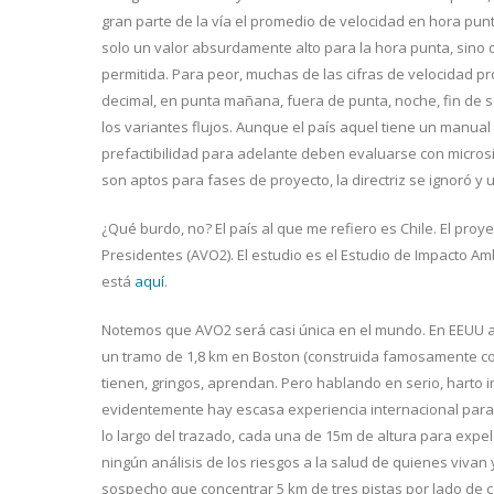
gran parte de la vía el promedio de velocidad en hora pun
solo un valor absurdamente alto para la hora punta, sino
permitida. Para peor, muchas de las cifras de velocidad pr
decimal, en punta mañana, fuera de punta, noche, fin de 
los variantes flujos. Aunque el país aquel tiene un manua
prefactibilidad para adelante deben evaluarse con micro
son aptos para fases de proyecto, la directriz se ignoró 
¿Qué burdo, no? El país al que me refiero es Chile. El proy
Presidentes (AVO2). El estudio es el Estudio de Impacto Ambi
está
aquí
.
Notemos que AVO2 será casi única en el mundo. En EEUU 
un tramo de 1,8 km en Boston (construida famosamente con el
tienen, gringos, aprendan. Pero hablando en serio, harto i
evidentemente hay escasa experiencia internacional para 
lo largo del trazado, cada una de 15m de altura para expele
ningún análisis de los riesgos a la salud de quienes vivan
sospecho que concentrar 5 km de tres pistas por lado de 