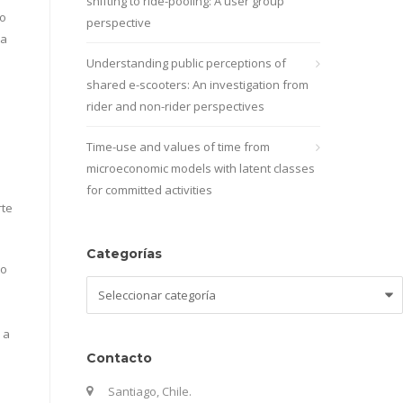
shifting to ride-pooling: A user group
No
perspective
ma
Understanding public perceptions of
shared e-scooters: An investigation from
rider and non-rider perspectives
Time-use and values of time from
microeconomic models with latent classes
for committed activities
rte
Categorías
to
Categorías
 a
Contacto
Santiago, Chile.