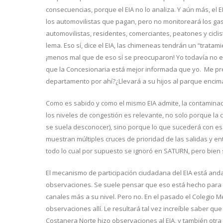
consecuencias, porque el EIA no lo analiza. Y aún más, el EI
los automovilistas que pagan, pero no monitoreará los ga
automovilistas, residentes, comerciantes, peatones y cicl
lema. Eso sí, dice el EIA, las chimeneas tendrán un “tratami
¡menos mal que de eso sí se preocuparon! Yo todavía no 
que la Concesionaria está mejor informada que yo. Me pr
departamento por ahí?¿Llevará a su hijos al parque encima
Como es sabido y como el mismo EIA admite, la contaminac
los niveles de congestión es relevante, no solo porque l
se suela desconocer), sino porque lo que sucederá con es
muestran múltiples cruces de prioridad de las salidas y en
todo lo cual por supuesto se ignoró en SATURN, pero bien 
El mecanismo de participación ciudadana del EIA está anda
observaciones. Se suele pensar que eso está hecho para
canales más a su nivel. Pero no. En el pasado el Colegio M
observaciones allí. Le resultará tal vez increíble saber qu
Costanera Norte hizo observaciones al EIA, y también otra