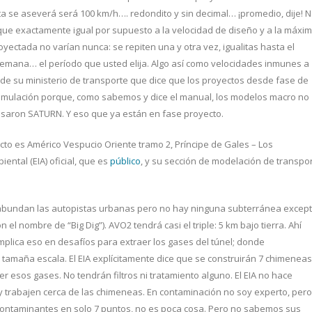
ta se aseverá será 100 km/h…. redondito y sin decimal… ¡promedio, dije! 
 que exactamente igual por supuesto a la velocidad de diseño y a la máxi
oyectada no varían nunca: se repiten una y otra vez, igualitas hasta el
semana… el período que usted elija. Algo así como velocidades inmunes a
l de su ministerio de transporte que dice que los proyectos desde fase de
simulación porque, como sabemos y dice el manual, los modelos macro no
y usaron SATURN. Y eso que ya están en fase proyecto.
ecto es Américo Vespucio Oriente tramo 2, Príncipe de Gales – Los
ental (EIA) oficial, que es
público
, y su sección de modelación de transpo
abundan las autopistas urbanas pero no hay ninguna subterránea excep
 nombre de “Big Dig”). AVO2 tendrá casi el triple: 5 km bajo tierra. Ahí
mplica eso en desafíos para extraer los gases del túnel; donde
tamaña escala. El EIA explícitamente dice que se construirán 7 chimeneas
r esos gases. No tendrán filtros ni tratamiento alguno. El EIA no hace
 y trabajen cerca de las chimeneas. En contaminación no soy experto, pero
contaminantes en solo 7 puntos, no es poca cosa. Pero no sabemos sus