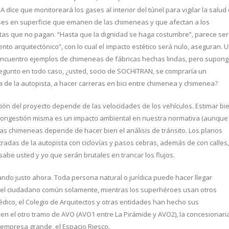
A dice que monitoreará los gases al interior del túnel para vigilar la salud
ses en superficie que emanen de las chimeneas y que afectan a los
istas que no pagan. “Hasta que la dignidad se haga costumbre”, parece ser
ento arquitectónico”, con lo cual el impacto estético será nulo, aseguran. Uf
encuentro ejemplos de chimeneas de fábricas hechas lindas, pero supon
egunto en todo caso, ¿usted, socio de SOCHITRAN, se compraría un
 de la autopista, a hacer carreras en bici entre chimenea y chimenea?
ión del proyecto depende de las velocidades de los vehículos. Estimar bi
a congestión misma es un impacto ambiental en nuestra normativa (aunque
as chimeneas depende de hacer bien el análisis de tránsito. Los planos
tradas de la autopista con ciclovías y pasos cebras, además de con calles,
sabe usted y yo que serán brutales en trancar los flujos.
ndo justo ahora. Toda persona natural o jurídica puede hacer llegar
 el ciudadano común solamente, mientras los superhéroes usan otros
édico, el Colegio de Arquitectos y otras entidades han hecho sus
e en el otro tramo de AVO (AVO1 entre La Pirámide y AVO2), la concesionari
 empresa grande, el Espacio Riesco.