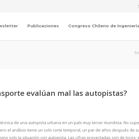
wsletter
Publicaciones
Congreso Chileno de Ingenierí
So
nsporte evalúan mal las autopistas?
n técnica de una autopista urbana en un país muy tercer mundista. No supe
, pero el análisis tiene un solo corte temporal, un par de años después de s
sino solo la situación con autopista. Las cifras proyectadas son de locos: 