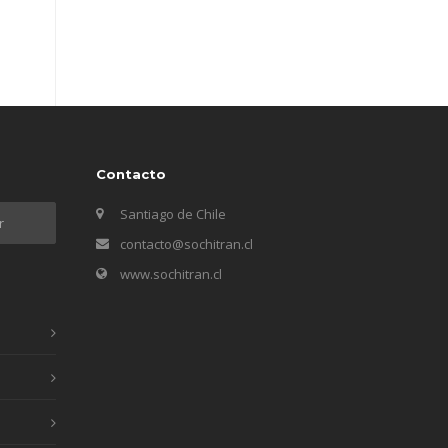
Contacto
Santiago de Chile
contacto@sochitran.cl
www.sochitran.cl