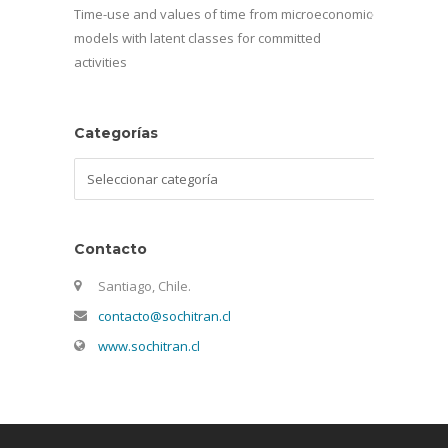
Time-use and values of time from microeconomic
models with latent classes for committed
activities
Categorías
Categorías
Contacto
Santiago, Chile.
contacto@sochitran.cl
www.sochitran.cl