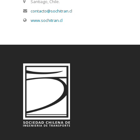
Santiago, Chile.
contacto@sochitran.cl
www.sochitran.cl