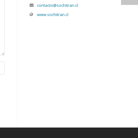
contacto@sochitran.cl
www.sochitran.cl