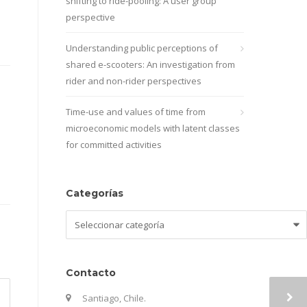
shifting to ride-pooling: A user group
perspective
Understanding public perceptions of
shared e-scooters: An investigation from
rider and non-rider perspectives
Time-use and values of time from
microeconomic models with latent classes
for committed activities
Categorías
Categorías
Contacto
Santiago, Chile.