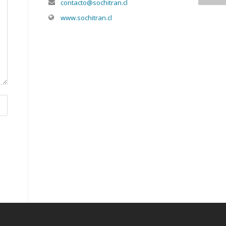
contacto@sochitran.cl
www.sochitran.cl