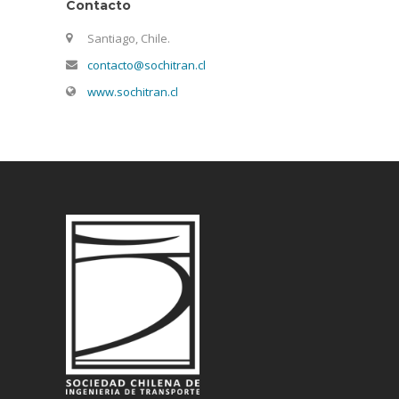
Contacto
Santiago, Chile.
contacto@sochitran.cl
www.sochitran.cl