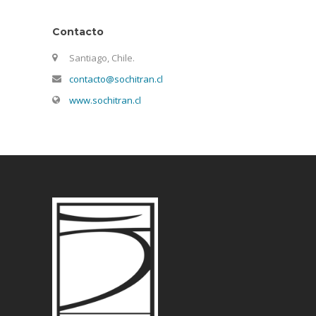
Contacto
Santiago, Chile.
contacto@sochitran.cl
www.sochitran.cl