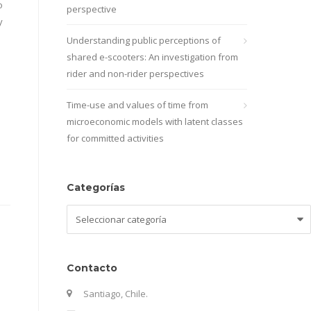
o
perspective
y
Understanding public perceptions of
shared e-scooters: An investigation from
rider and non-rider perspectives
Time-use and values of time from
microeconomic models with latent classes
for committed activities
Categorías
Categorías
Contacto
Santiago, Chile.