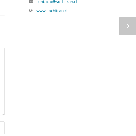
contacto@sochitran.cl
www.sochitran.cl