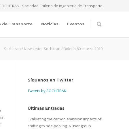
SOCHITRAN - Sociedad Chilena de Ingeniería de Transporte
a de Transporte
Noticias
Eventos
Sochitran
/
Newsletter Sochitran
/
Boletín 80, marzo 2019
Síguenos en Twitter
Tweets by SOCHITRAN
Últimas Entradas
e
ía
Evaluating the carbon emission impacts of
r
shifting to ride-pooling: A user group