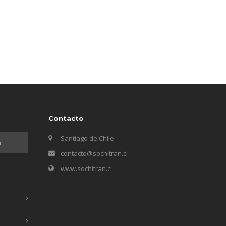
Contacto
Santiago de Chile
contacto@sochitran.cl
www.sochitran.cl