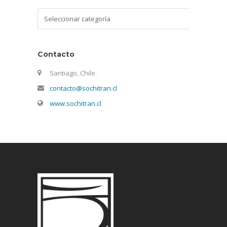
Categorías
Contacto
Santiago, Chile.
contacto@sochitran.cl
www.sochitran.cl