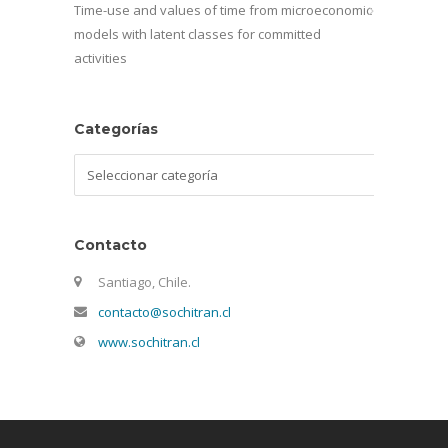
Time-use and values of time from microeconomic
models with latent classes for committed
activities
Categorías
Categorías
Contacto
Santiago, Chile.
contacto@sochitran.cl
www.sochitran.cl