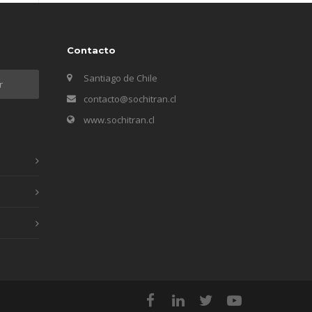
Contacto
Santiago de Chile
contacto@sochitran.cl
www.sochitran.cl