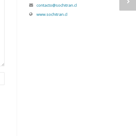
contacto@sochitran.cl
www.sochitran.cl