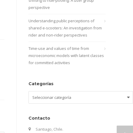
shifting to ride-pooling: A user group
perspective
Understanding public perceptions of
shared e-scooters: An investigation from
rider and non-rider perspectives
Time-use and values of time from
microeconomic models with latent classes
for committed activities
Categorías
Categorías
Contacto
Santiago, Chile.