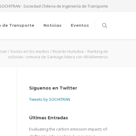
SOCHITRAN - Sociedad Chilena de Ingeniería de Transporte
a de Transporte
Noticias
Eventos
tran
/
Socios en los medios
/
Ricardo Hurtubia – Ranking de
ciclovías- comuna de Santiago lidera con 49 kilómetros
Síguenos en Twitter
Tweets by SOCHITRAN
Últimas Entradas
Evaluating the carbon emission impacts of