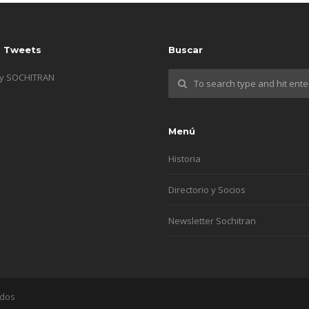
s Tweets
Buscar
by SOCHITRAN
Menú
Historia
Directorio y Socios
Newsletter Sochitran
ados