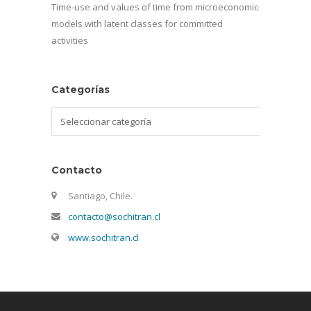
Time-use and values of time from microeconomic
models with latent classes for committed
activities
Categorías
Categorías
Contacto
Santiago, Chile.
contacto@sochitran.cl
www.sochitran.cl