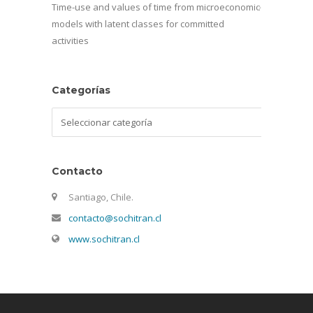
Time-use and values of time from microeconomic
models with latent classes for committed
activities
Categorías
Categorías
Contacto
Santiago, Chile.
contacto@sochitran.cl
www.sochitran.cl