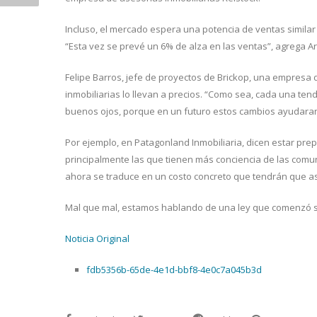
Incluso, el mercado espera una potencia de ventas similar 
“Esta vez se prevé un 6% de alza en las ventas”, agrega Ar
Felipe Barros, jefe de proyectos de Brickop, una empresa d
inmobiliarias lo llevan a precios. “Como sea, cada una te
buenos ojos, porque en un futuro estos cambios ayudaran a
Por ejemplo, en Patagonland Inmobiliaria, dicen estar prep
principalmente las que tienen más conciencia de las comu
ahora se traduce en un costo concreto que tendrán que as
Mal que mal, estamos hablando de una ley que comenzó su
Noticia Original
fdb5356b-65de-4e1d-bbf8-4e0c7a045b3d