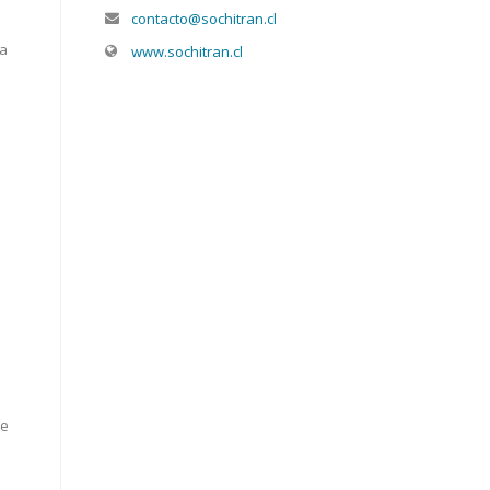
contacto@sochitran.cl
ca
www.sochitran.cl
se