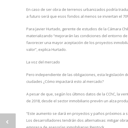
En caso de ser obra de terrenos urbanizados podría traduci
a futuro será que esos fondos al menos se inviertan el 7
Para Javier Hurtado, gerente de estudios de la Cámara Chi
materializando “mejorarán las condiciones del entorno de
favorecer una mayor aceptación de los proyectos inmobilia
valor”, explica Hurtado.
La voz del mercado
Pero independiente de las obligaciones, esta legislación d
ciudades ¿Cómo impactará esto al mercado?
A pesar de que, según los últimos datos de la CChC, la ve
de 2018, desde el sector inmobiliario prevén un alza produ
“Este aumento se dará en proyectos y paños próximos a sec
Los desarrolladores tendrán dos alternativas: mitigar obras
empresa de asesorías inmobiliarias Reistock.