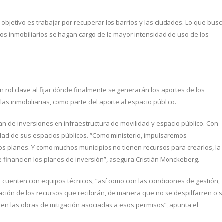
 objetivo es trabajar por recuperar los barrios y las ciudades. Lo que bus
llos inmobiliarios se hagan cargo de la mayor intensidad de uso de los
n rol clave al fijar dónde finalmente se generarán los aportes de los
las inmobiliarias, como parte del aporte al espacio público.
an de inversiones en infraestructura de movilidad y espacio público. Con
lidad de sus espacios públicos. “Como ministerio, impulsaremos
os planes. Y como muchos municipios no tienen recursos para crearlos, la
 financien los planes de inversión”, asegura Cristián Monckeberg.
os cuenten con equipos técnicos, “así como con las condiciones de gestión,
tración de los recursos que recibirán, de manera que no se despilfarren o 
ten las obras de mitigación asociadas a esos permisos”, apunta el