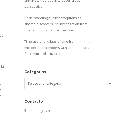
shifting to ride-pooling: A user group
perspective
al
Understanding public perceptions of
shared e-scooters: An investigation from
rider and non-rider perspectives
ano
Time-use and values of time from
microeconomic models with latent classes
for committed activities
 la
Categorías
Categorías
i
s
n
Contacto
Santiago, Chile.