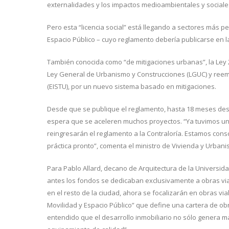
externalidades y los impactos medioambientales y social
Pero esta “licencia social” está llegando a sectores más p
Espacio Público – cuyo reglamento debería publicarse en l
También conocida como “de mitigaciones urbanas”, la Ley 2
Ley General de Urbanismo y Construcciones (LGUC) y reem
(EISTU), por un nuevo sistema basado en mitigaciones.
Desde que se publique el reglamento, hasta 18 meses desp
espera que se aceleren muchos proyectos. “Ya tuvimos una 
reingresarán el reglamento a la Contraloría. Estamos cons
práctica pronto”, comenta el ministro de Vivienda y Urban
Para Pablo Allard, decano de Arquitectura de la Universidad
antes los fondos se dedicaban exclusivamente a obras vial
en el resto de la ciudad, ahora se focalizarán en obras vi
Movilidad y Espacio Público” que define una cartera de obra
entendido que el desarrollo inmobiliario no sólo genera 