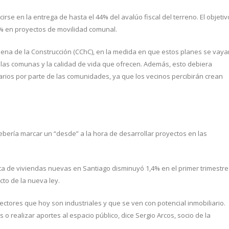
rse en la entrega de hasta el 44% del avalúo fiscal del terreno. El objetiv
0% en proyectos de movilidad comunal.
lena de la Construcción (CChC), en la medida en que estos planes se vaya
 las comunas y la calidad de vida que ofrecen. Además, esto debiera
rios por parte de las comunidades, ya que los vecinos percibirán crean
ebería marcar un “desde” a la hora de desarrollar proyectos en las
nta de viviendas nuevas en Santiago disminuyó 1,4% en el primer trimestre
cto de la nueva ley.
tores que hoy son industriales y que se ven con potencial inmobiliario.
 o realizar aportes al espacio público, dice Sergio Arcos, socio de la