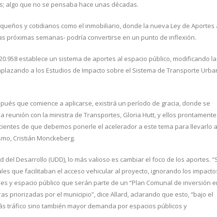
es; algo que no se pensaba hace unas décadas.
equeños y cotidianos como el inmobiliario, donde la nueva Ley de Aportes 
as próximas semanas- podría convertirse en un punto de inflexión.
0.958 establece un sistema de aportes al espacio público, modificando la
plazando a los Estudios de Impacto sobre el Sistema de Transporte Urb
ués que comience a aplicarse, existirá un período de gracia, donde se
reunión con la ministra de Transportes, Gloria Hutt, y ellos prontamente
cientes de que debemos ponerle el acelerador a este tema para llevarlo a
ismo, Cristián Monckeberg.
 del Desarrollo (UDD), lo más valioso es cambiar el foco de los aportes. “S
es que facilitaban el acceso vehicular al proyecto, ignorando los impacto
ales y espacio público que serán parte de un “Plan Comunal de inversión e
s priorizadas por el municipio”, dice Allard, aclarando que esto, “bajo el
más tráfico sino también mayor demanda por espacios públicos y