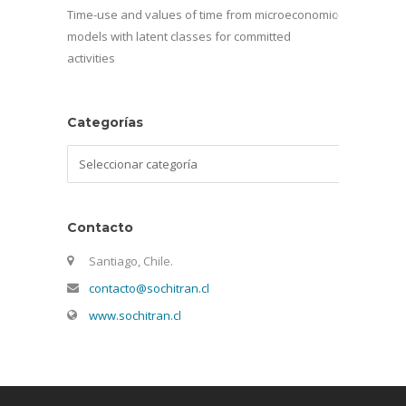
Time-use and values of time from microeconomic
models with latent classes for committed
activities
Categorías
Categorías
Contacto
Santiago, Chile.
contacto@sochitran.cl
www.sochitran.cl