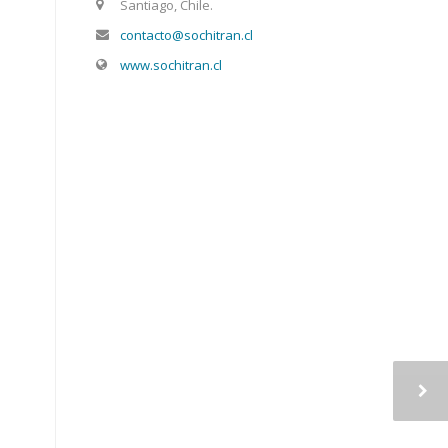
Santiago, Chile.
contacto@sochitran.cl
www.sochitran.cl