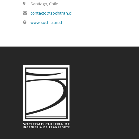
Santiago, Chile.
contacto@sochitran.cl
www.sochitran.cl