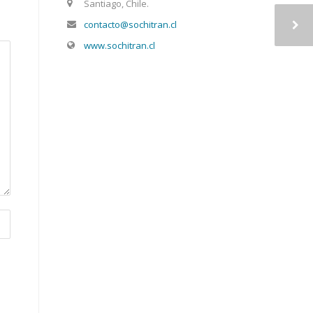
Santiago, Chile.
contacto@sochitran.cl
www.sochitran.cl