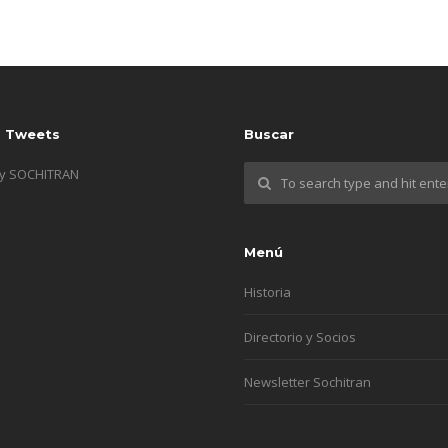
s Tweets
Buscar
by SOCHITRAN
Menú
Historia
Directorio y Socios
Newsletter Sochitran