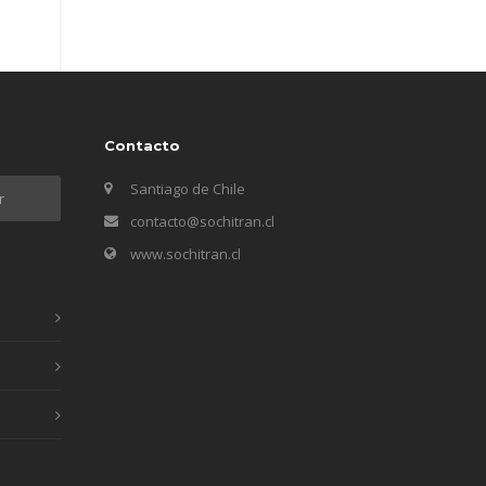
Contacto
Santiago de Chile
contacto@sochitran.cl
www.sochitran.cl