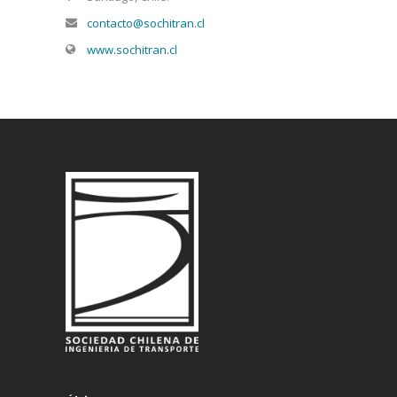
contacto@sochitran.cl
www.sochitran.cl