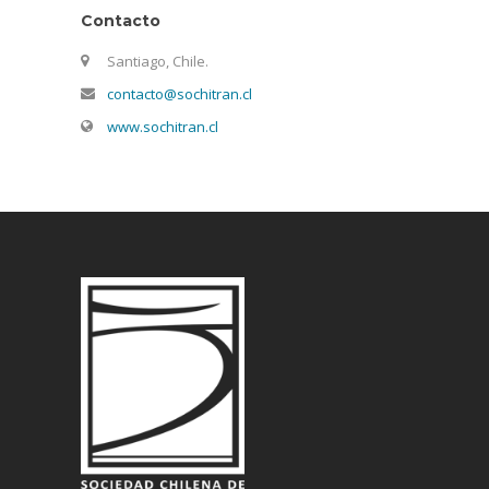
Contacto
Santiago, Chile.
contacto@sochitran.cl
www.sochitran.cl