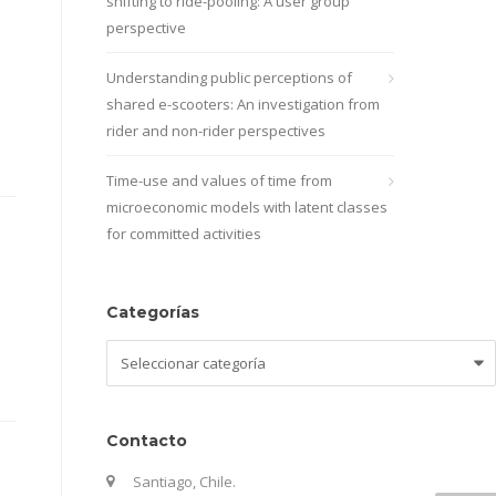
shifting to ride-pooling: A user group
perspective
Understanding public perceptions of
shared e-scooters: An investigation from
rider and non-rider perspectives
Time-use and values of time from
microeconomic models with latent classes
for committed activities
Categorías
Categorías
Contacto
Santiago, Chile.