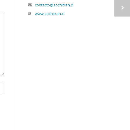
contacto@sochitran.cl
www.sochitran.cl