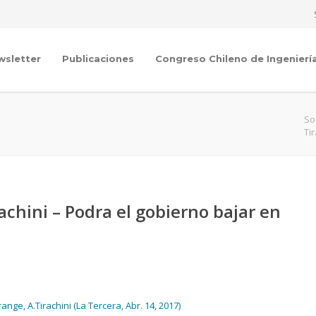
wsletter
Publicaciones
Congreso Chileno de Ingenierí
So
Ti
achini – Podra el gobierno bajar en
nge, A.Tirachini (La Tercera, Abr. 14, 2017)