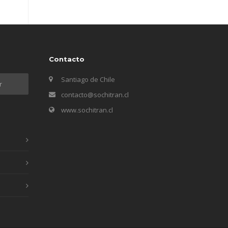
Contacto
Santiago de Chile
contacto@sochitran.cl
www.sochitran.cl