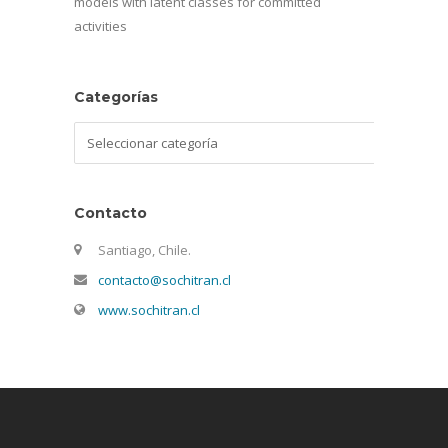
models with latent classes for committed
activities
Categorías
Categorías
Contacto
Santiago, Chile.
contacto@sochitran.cl
www.sochitran.cl