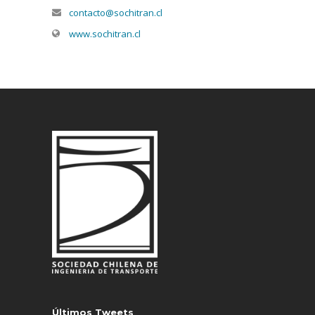
contacto@sochitran.cl
www.sochitran.cl
Últimos Tweets