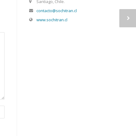
Santiago, Chile.
contacto@sochitran.cl
www.sochitran.cl