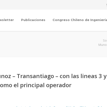
wsletter
Publicaciones
Congreso Chileno de Ingenierí
So
Munoz
oz – Transantiago – con las lineas 3 y
como el principal operador