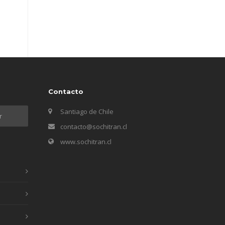
Contacto
Santiago de Chile
contacto@sochitran.cl
www.sochitran.cl