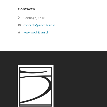
Contacto
Santiago, Chile.
contacto@sochitran.cl
www.sochitran.cl