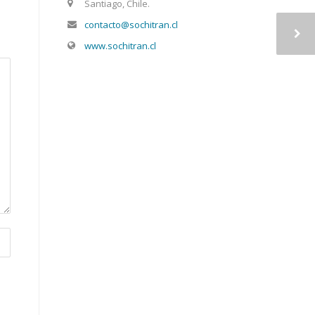
Santiago, Chile.
contacto@sochitran.cl
www.sochitran.cl