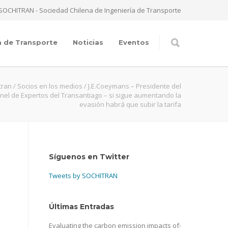
SOCHITRAN - Sociedad Chilena de Ingeniería de Transporte
a de Transporte
Noticias
Eventos
tran
/
Socios en los medios
/
J.E.Coeymans – Presidente del
nel de Expertos del Transantiago – si sigue aumentando la
evasión habrá que subir la tarifa
Síguenos en Twitter
i
Tweets by SOCHITRAN
Últimas Entradas
Evaluating the carbon emission impacts of