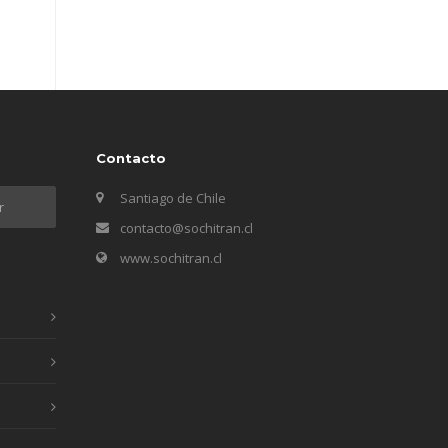
Contacto
Santiago de Chile
contacto@sochitran.cl
www.sochitran.cl