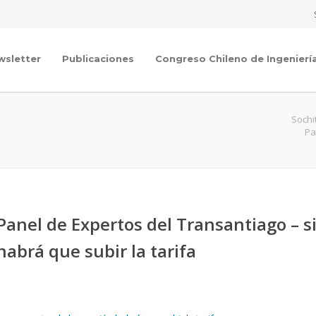
wsletter
Publicaciones
Congreso Chileno de Ingenierí
Sochi
Pa
Panel de Expertos del Transantiago – s
abrá que subir la tarifa