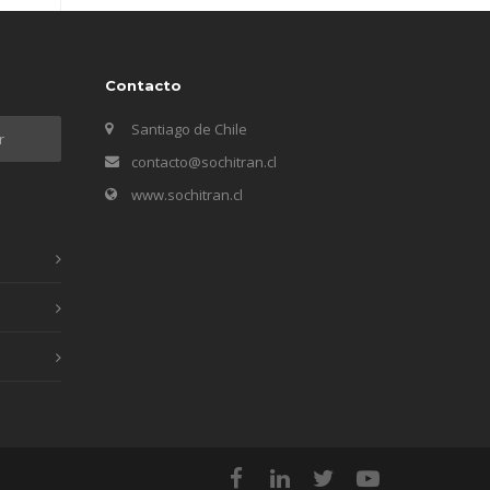
Contacto
Santiago de Chile
contacto@sochitran.cl
www.sochitran.cl