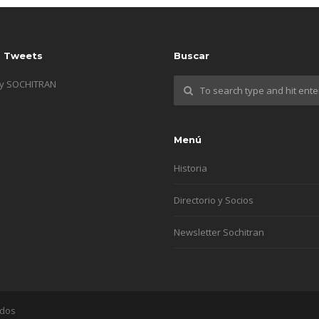
s Tweets
Buscar
by SOCHITRAN
Menú
Historia
Directorio y Socios
Newsletter Sochitran
ados