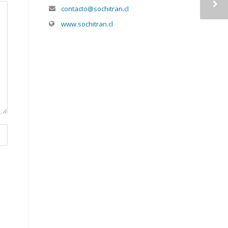
contacto@sochitran.cl
www.sochitran.cl