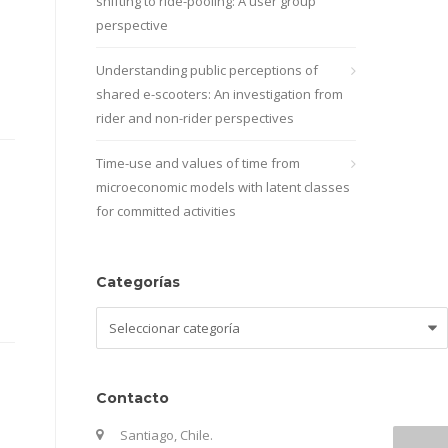
shifting to ride-pooling: A user group
perspective
Understanding public perceptions of
shared e-scooters: An investigation from
rider and non-rider perspectives
Time-use and values of time from
microeconomic models with latent classes
for committed activities
Categorías
Categorías
Contacto
Santiago, Chile.